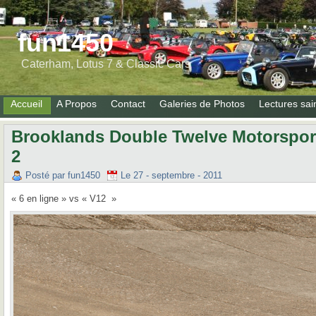
fun1450
Caterham, Lotus 7 & Classic Cars
Accueil
A Propos
Contact
Galeries de Photos
Lectures sai
Brooklands Double Twelve Motorsport 
2
Posté par fun1450
Le 27 - septembre - 2011
« 6 en ligne » vs « V12 »