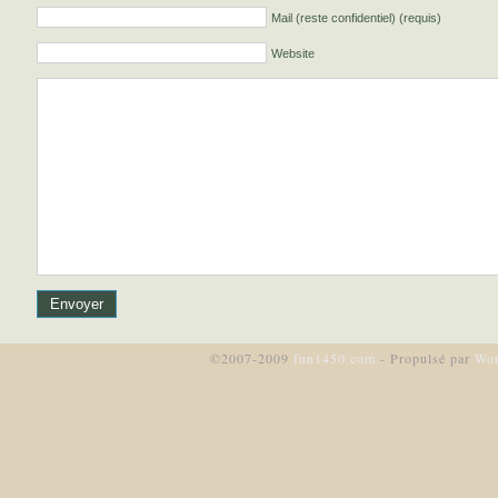
Mail (reste confidentiel) (requis)
Website
©2007-2009
fun1450.com
- Propulsé par
Wor