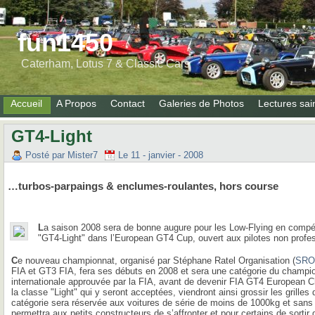
fun1450
Caterham, Lotus 7 & Classic Cars
Accueil
A Propos
Contact
Galeries de Photos
Lectures sai
GT4-Light
Posté par Mister7
Le 11 - janvier - 2008
…turbos-parpaings & enclumes-roulantes, hors course
L
a saison 2008 sera de bonne augure pour les Low-Flying en compéti
"GT4-Light" dans l’European GT4 Cup, ouvert aux pilotes non profe
C
e nouveau championnat, organisé par Stéphane Ratel Organisation (
SRO 
FIA et GT3 FIA, fera ses débuts en 2008 et sera une catégorie du champion
internationale approuvée par la FIA, avant de devenir FIA GT4 European 
la classe "Light" qui y seront acceptées, viendront ainsi grossir les grille
catégorie sera réservée aux voitures de série de moins de 1000kg et sans
permettra aux petits constructeurs de s’affronter et pour certains de sortir