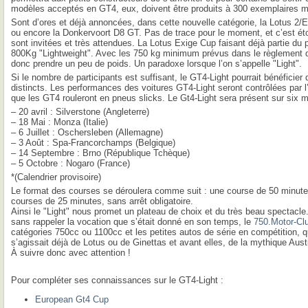
modèles acceptés en GT4, eux, doivent être produits à 300 exemplaires 
Sont d’ores et déjà annoncées, dans cette nouvelle catégorie, la Lotus 2
ou encore la Donkervoort D8 GT. Pas de trace pour le moment, et c’est é
sont invitées et très attendues. La Lotus Exige Cup faisant déjà partie d
800Kg "Lightweight". Avec les 750 kg minimum prévus dans le règlement d
donc prendre un peu de poids. Un paradoxe lorsque l’on s’appelle "Light".
Si le nombre de participants est suffisant, le GT4-Light pourrait bénéficie
distincts. Les performances des voitures GT4-Light seront contrôlées par l’
que les GT4 rouleront en pneus slicks. Le Gt4-Light sera présent sur six 
– 20 avril : Silverstone (Angleterre)
– 18 Mai : Monza (Italie)
– 6 Juillet : Oschersleben (Allemagne)
– 3 Août : Spa-Francorchamps (Belgique)
– 14 Septembre : Brno (République Tchèque)
– 5 Octobre : Nogaro (France)
*(Calendrier provisoire)
Le format des courses se déroulera comme suit : une course de 50 minutes,
courses de 25 minutes, sans arrêt obligatoire.
Ainsi le "Light" nous promet un plateau de choix et du très beau spectac
sans rappeler la vocation que s’était donné en son temps, le
750.Motor-Cl
catégories 750cc ou 1100cc et les petites autos de série en compétition, qui
s’agissait déjà de Lotus ou de Ginettas et avant elles, de la mythique Aust
À suivre donc avec attention !
Pour compléter ses connaissances sur le GT4-Light :
European Gt4 Cup