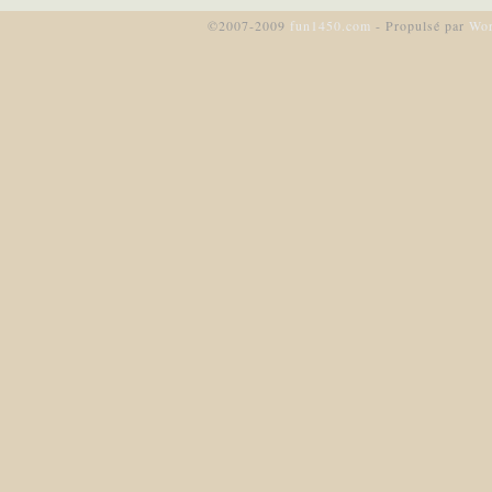
©2007-2009
fun1450.com
- Propulsé par
Wor